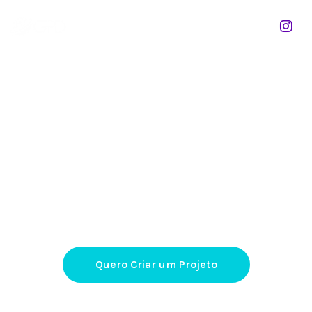
NÓS TEMOS A SOLUÇÃO!
PENSOU EM CRIAR SUA
PRESENÇA NA WEB?
Web Sites | Landing Page | E-commerce | Blog
Quero Criar um Projeto