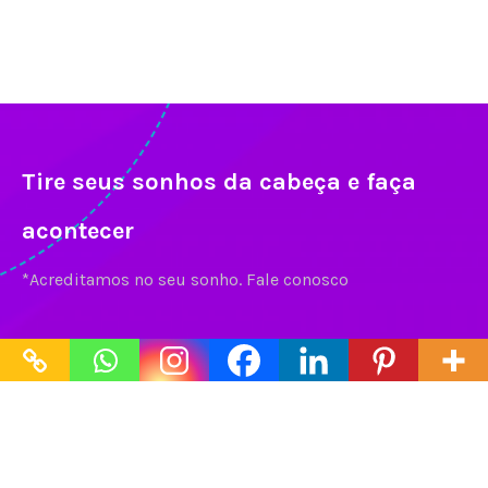
Tire seus sonhos da cabeça e faça
acontecer
*Acreditamos no seu sonho. Fale conosco
Contato