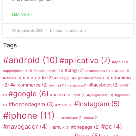
LEIA MAIS »
26 de julho de 2021
Nenhum comentário
Tags
#android
(10)
#aplicativo
(7)
#Apple
(1)
#blog
(2)
#appleiphone11
(1)
#appleiphone12
(1)
#campanhas
(1)
#Celular
(1)
#conteúdo
(2)
#dominio
#chrome
(1)
#dicas;
(1)
#dispositivosmoveis
(1)
(2)
#e-commerce
(2)
#facebook
(2)
#e-mail
(1)
#empresa
(1)
#FAST
#google
(6)
(1)
#GOOGLE CHROME
(1)
#googlemeet;
(1)
#gpdhost
#instagram
(5)
#hospedagem
(3)
(1)
#httpps
(1)
#iphone
(11)
#marketplace
(1)
#meta
(1)
#navegador
(4)
#pc
(4)
#onepage
(2)
#NETFLIX
(1)