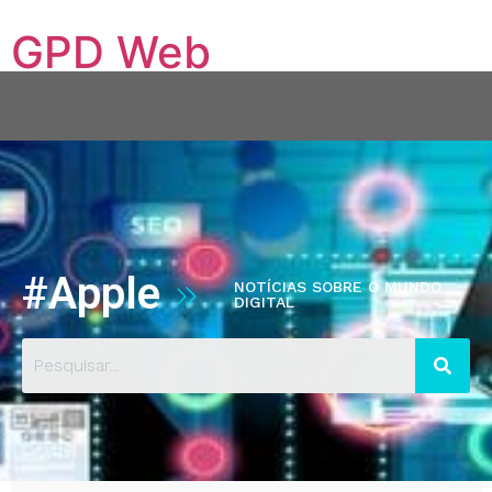
GPD Web
Conectando sua empresa ao mundo digital
Quem Somos
Serviços
Hospedagem VPS
Blog
Contato
Portfólio
#Apple
NOTÍCIAS SOBRE O MUNDO
DIGITAL