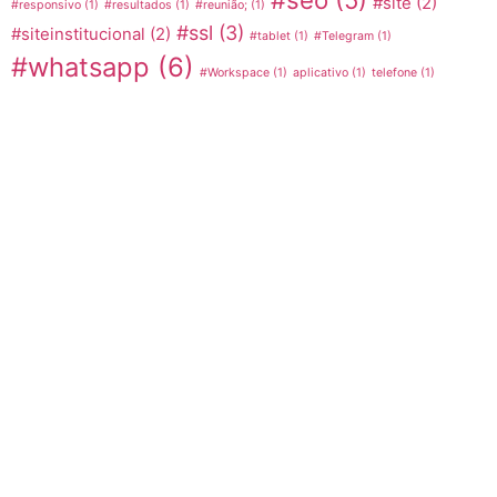
#seo
(5)
#site
(2)
#responsivo
(1)
#resultados
(1)
#reunião;
(1)
#ssl
(3)
#siteinstitucional
(2)
#tablet
(1)
#Telegram
(1)
#whatsapp
(6)
#Workspace
(1)
aplicativo
(1)
telefone
(1)