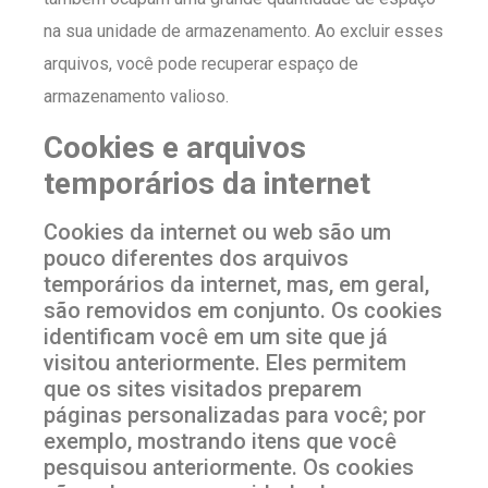
na sua unidade de armazenamento. Ao excluir esses
arquivos, você pode recuperar espaço de
armazenamento valioso.
Cookies e arquivos
temporários da internet
Cookies da internet ou web são um
pouco diferentes dos arquivos
temporários da internet, mas, em geral,
são removidos em conjunto. Os cookies
identificam você em um site que já
visitou anteriormente. Eles permitem
que os sites visitados preparem
páginas personalizadas para você; por
exemplo, mostrando itens que você
pesquisou anteriormente. Os cookies