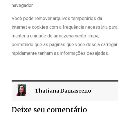
navegador.
Você pode remover arquivos temporários da
internet e cookies com a frequência necessária para
manter a unidade de armazenamento limpa,
permitindo que as páginas que você deseja carregar
rapidamente tenham as informações desejadas.
Thatiana Damasceno
Deixe seu comentário