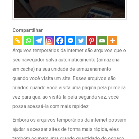
Compartilhar
Arquivos temporários da internet são arquivos que o
seu navegador salva automaticamente (armazena
em cache) na sua unidade de armazenamento
quando você visita um site. Esses arquivos são
criados quando você visita uma página pela primeira
vez para que, ao visitá-la pela segunda vez, você
possa acessá-la com mais rapidez.
Embora os arquivos temporários da internet possam
ajudar a acessar sites de forma mais rápida, eles
também ocupam uma grande quantidade de espaço