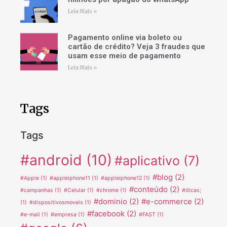
Leia Mais »
Pagamento online via boleto ou
cartão de crédito? Veja 3 fraudes que
usam esse meio de pagamento
Leia Mais »
Tags
Tags
#android
(10)
#aplicativo
(7)
#blog
(2)
#Apple
(1)
#appleiphone11
(1)
#appleiphone12
(1)
#conteúdo
(2)
#campanhas
(1)
#Celular
(1)
#chrome
(1)
#dicas;
#dominio
(2)
#e-commerce
(2)
(1)
#dispositivosmoveis
(1)
#facebook
(2)
#e-mail
(1)
#empresa
(1)
#FAST
(1)