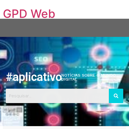
GPD Web
Conectando sua empresa ao mundo digital
Quem Somos
Serviços
Hospedagem VPS
Blog
Contato
Portfólio
#aplicativo
NOTÍCIAS SOBRE O MUNDO
DIGITAL