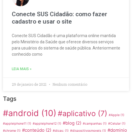
Conecte SUS Cidadão: como fazer
cadastro e usar o site
Conecte SUS Cidadão é uma plataforma online mantida
pelo Ministério da Saúde que oferece diversos serviços
para usuários do sistema de saúde pública. Anteriormente
conhecido como
LEIA MAIS »
29 de janeiro de 2021
Nenhum comentário
Tags
#android
(10)
#aplicativo
(7)
#Apple
(1)
#blog
(2)
#appleiphone11
(1)
#appleiphone12
(1)
#campanhas
(1)
#Celular
(1)
#conteúdo
(2)
#dominio
#chrome
(1)
#dicas;
(1)
#dispositivosmoveis
(1)