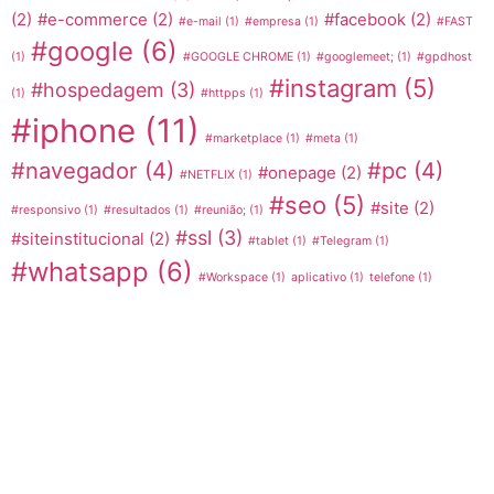
(2)
#e-commerce
(2)
#facebook
(2)
#e-mail
(1)
#empresa
(1)
#FAST
#google
(6)
(1)
#GOOGLE CHROME
(1)
#googlemeet;
(1)
#gpdhost
#instagram
(5)
#hospedagem
(3)
(1)
#httpps
(1)
#iphone
(11)
#marketplace
(1)
#meta
(1)
#navegador
(4)
#pc
(4)
#onepage
(2)
#NETFLIX
(1)
#seo
(5)
#site
(2)
#responsivo
(1)
#resultados
(1)
#reunião;
(1)
#ssl
(3)
#siteinstitucional
(2)
#tablet
(1)
#Telegram
(1)
#whatsapp
(6)
#Workspace
(1)
aplicativo
(1)
telefone
(1)