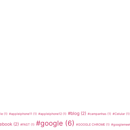
#blog
(2)
le
(1)
#appleiphone11
(1)
#appleiphone12
(1)
#campanhas
(1)
#Celular
(1)
#google
(6)
cebook
(2)
#FAST
(1)
#GOOGLE CHROME
(1)
#googlemeet