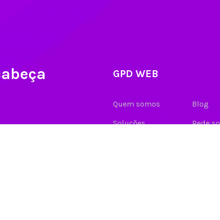
cabeça
GPD WEB
Blog
Quem somos
Rede so
Soluções
Contato
Clientes