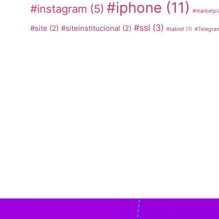
#iphone
(11)
#instagram
(5)
#marketpl
#ssl
(3)
#site
(2)
#siteinstitucional
(2)
#tablet
(1)
#Telegra