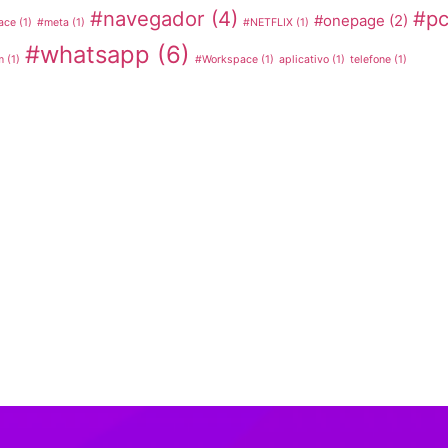
#navegador
(4)
#p
#onepage
(2)
ace
(1)
#meta
(1)
#NETFLIX
(1)
#whatsapp
(6)
m
(1)
#Workspace
(1)
aplicativo
(1)
telefone
(1)