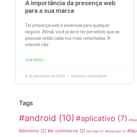
A importância da presença web
para a sua marca
Ter presença web é essencial para qualquer
negócio. Afinal, você já deve ter percebido que as
pessoas estão cada vez mais conectadas. A
internet não
LEIA MAIS »
4 de dezembro de 2020
Nenhum comentário
Tags
#android
(10)
#aplicativo
(7)
#App
#dominio
(2)
#e-commerce
(2)
#fa
#e-mail
(1)
#empresa
(1)