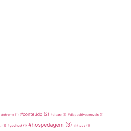
#conteúdo
(2)
#chrome
(1)
#dicas;
(1)
#dispositivosmoveis
(1)
#hospedagem
(3)
;
(1)
#gpdhost
(1)
#httpps
(1)