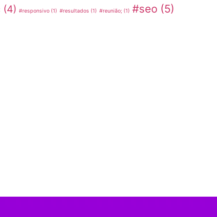
#seo
(5)
c
(4)
#responsivo
(1)
#resultados
(1)
#reunião;
(1)