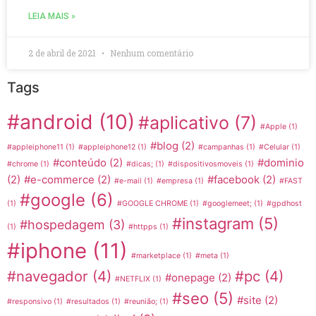
LEIA MAIS »
2 de abril de 2021
Nenhum comentário
Tags
#android
(10)
#aplicativo
(7)
#Apple
(1)
#blog
(2)
#appleiphone11
(1)
#appleiphone12
(1)
#campanhas
(1)
#Celular
(1)
#conteúdo
(2)
#dominio
#chrome
(1)
#dicas;
(1)
#dispositivosmoveis
(1)
(2)
#e-commerce
(2)
#facebook
(2)
#e-mail
(1)
#empresa
(1)
#FAST
#google
(6)
(1)
#GOOGLE CHROME
(1)
#googlemeet;
(1)
#gpdhost
#instagram
(5)
#hospedagem
(3)
(1)
#httpps
(1)
#iphone
(11)
#marketplace
(1)
#meta
(1)
#navegador
(4)
#pc
(4)
#onepage
(2)
#NETFLIX
(1)
#seo
(5)
#site
(2)
#responsivo
(1)
#resultados
(1)
#reunião;
(1)