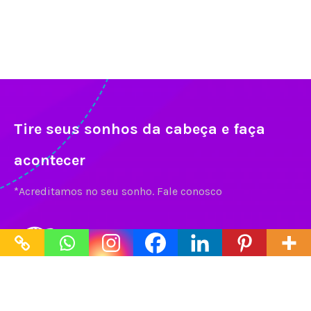
Tire seus sonhos da cabeça e faça
acontecer
*Acreditamos no seu sonho. Fale conosco
Contato