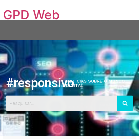
GPD Web
Conectando sua empresa ao mundo digital
Quem Somos
Serviços
Hospedagem VPS
Blog
Contato
Portfólio
#responsivo
NOTÍCIAS SOBRE O MUNDO
DIGITAL