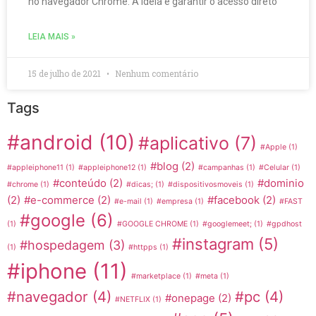
no navegador Chrome. A ideia é garantir o acesso direto
LEIA MAIS »
15 de julho de 2021
Nenhum comentário
Tags
#android
(10)
#aplicativo
(7)
#Apple
(1)
#blog
(2)
#appleiphone11
(1)
#appleiphone12
(1)
#campanhas
(1)
#Celular
(1)
#conteúdo
(2)
#dominio
#chrome
(1)
#dicas;
(1)
#dispositivosmoveis
(1)
(2)
#e-commerce
(2)
#facebook
(2)
#e-mail
(1)
#empresa
(1)
#FAST
#google
(6)
(1)
#GOOGLE CHROME
(1)
#googlemeet;
(1)
#gpdhost
#instagram
(5)
#hospedagem
(3)
(1)
#httpps
(1)
#iphone
(11)
#marketplace
(1)
#meta
(1)
#navegador
(4)
#pc
(4)
#onepage
(2)
#NETFLIX
(1)