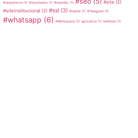
#seo
(5)
#site
(2)
#responsivo
(1)
#resultados
(1)
#reunião;
(1)
#ssl
(3)
#siteinstitucional
(2)
#tablet
(1)
#Telegram
(1)
#whatsapp
(6)
#Workspace
(1)
aplicativo
(1)
telefone
(1)