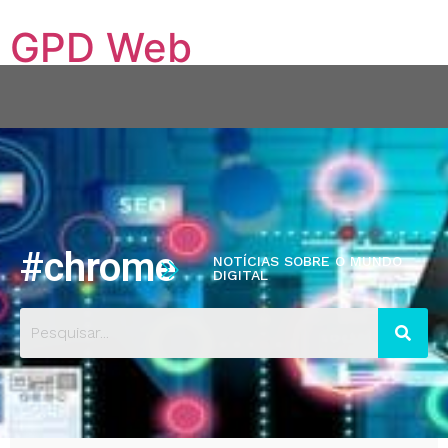
GPD Web
Conectando sua empresa ao mundo digital
Quem Somos
Serviços
Hospedagem VPS
Blog
Contato
Portfólio
#chrome
NOTÍCIAS SOBRE O MUNDO
DIGITAL