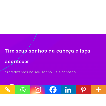
Tire seus sonhos da cabeça e faça
acontecer
*Acreditamos no seu sonho. Fale conosco