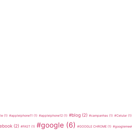
#blog
(2)
le
(1)
#appleiphone11
(1)
#appleiphone12
(1)
#campanhas
(1)
#Celular
(1)
#google
(6)
cebook
(2)
#FAST
(1)
#GOOGLE CHROME
(1)
#googlemeet