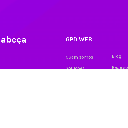
cabeça
GPD WEB
Blog
Quem somos
Rede so
Soluções
Contato
Clientes