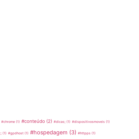
#conteúdo
(2)
#chrome
(1)
#dicas;
(1)
#dispositivosmoveis
(1)
#hospedagem
(3)
;
(1)
#gpdhost
(1)
#httpps
(1)