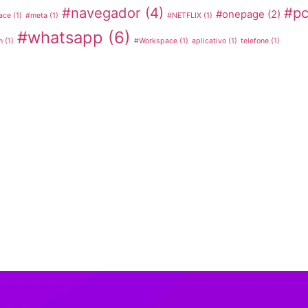
#navegador
(4)
#p
#onepage
(2)
ace
(1)
#meta
(1)
#NETFLIX
(1)
#whatsapp
(6)
m
(1)
#Workspace
(1)
aplicativo
(1)
telefone
(1)