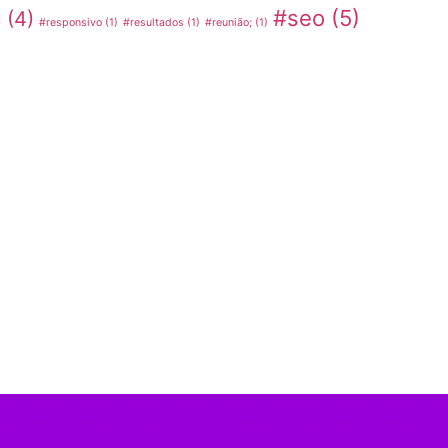
#seo
(5)
c
(4)
#responsivo
(1)
#resultados
(1)
#reunião;
(1)