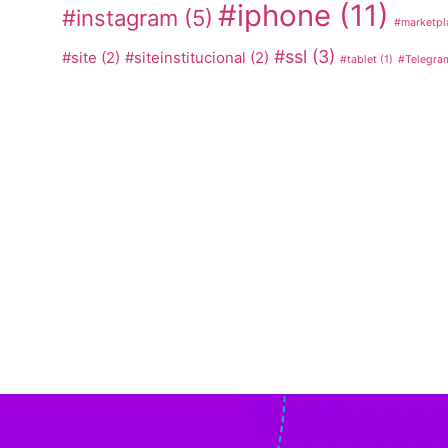
#iphone
(11)
#instagram
(5)
#marketpl
#ssl
(3)
#site
(2)
#siteinstitucional
(2)
#tablet
(1)
#Telegra