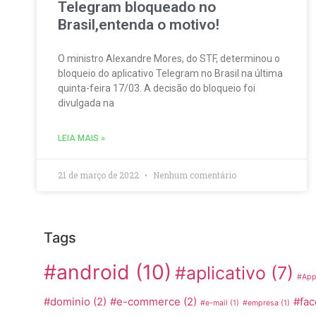
Telegram bloqueado no
Brasil,entenda o motivo!
O ministro Alexandre Mores, do STF, determinou o
bloqueio do aplicativo Telegram no Brasil na última
quinta-feira 17/03. A decisão do bloqueio foi
divulgada na
LEIA MAIS »
21 de março de 2022
Nenhum comentário
Tags
#android
(10)
#aplicativo
(7)
#App
#dominio
(2)
#e-commerce
(2)
#fa
#e-mail
(1)
#empresa
(1)