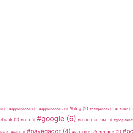
#blog
(2)
le
(1)
#appleiphone11
(1)
#appleiphone12
(1)
#campanhas
(1)
#Celular
(1)
#google
(6)
cebook
(2)
#FAST
(1)
#GOOGLE CHROME
(1)
#googlemeet
#navegador
(4)
#p
#onepage
(2)
ace
(1)
#meta
(1)
#NETFLIX
(1)