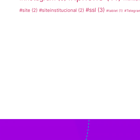
#ssl
(3)
#site
(2)
#siteinstitucional
(2)
#tablet
(1)
#Telegra