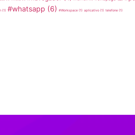
#whatsapp
(6)
m
(1)
#Workspace
(1)
aplicativo
(1)
telefone
(1)