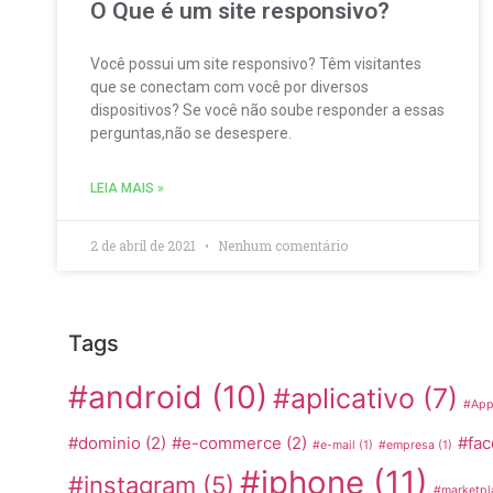
O Que é um site responsivo?
Você possui um site responsivo? Têm visitantes
que se conectam com você por diversos
dispositivos? Se você não soube responder a essas
perguntas,não se desespere.
LEIA MAIS »
2 de abril de 2021
Nenhum comentário
Tags
#android
(10)
#aplicativo
(7)
#App
#dominio
(2)
#e-commerce
(2)
#fa
#e-mail
(1)
#empresa
(1)
#iphone
(11)
#instagram
(5)
#marketpl