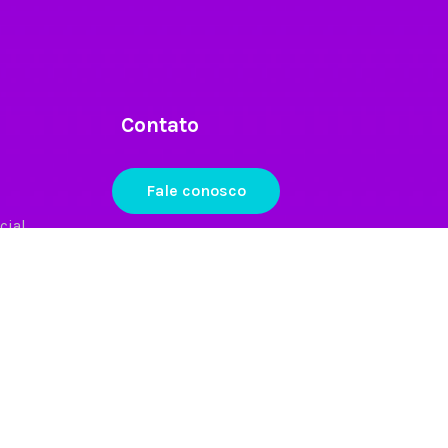
Contato
Fale conosco
cial
Mídia social