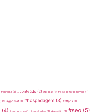
#conteúdo
(2)
#chrome
(1)
#dicas;
(1)
#dispositivosmoveis
(1)
#hospedagem
(3)
;
(1)
#gpdhost
(1)
#httpps
(1)
#seo
(5)
c
(4)
#responsivo
(1)
#resultados
(1)
#reunião;
(1)