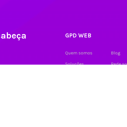
cabeça
GPD WEB
Blog
Quem somos
Rede so
Soluções
Contato
Clientes