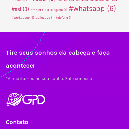
#whatsapp
(6)
#ssl
(3)
#tablet
(1)
#Telegram
(1)
#Workspace
(1)
aplicativo
(1)
telefone
(1)
Tire seus sonhos da cabeça e faça
acontecer
*Acreditamos no seu sonho. Fale conosco
Contato