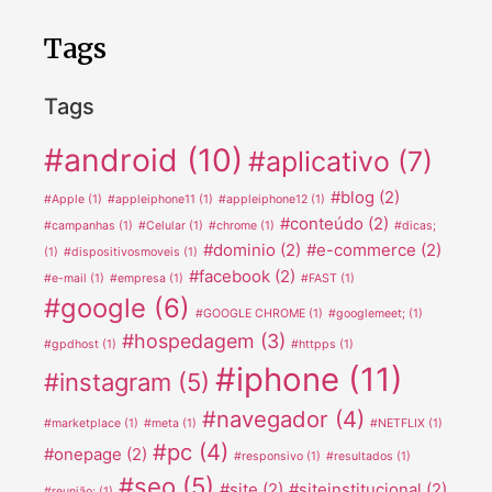
Tags
Tags
#android
(10)
#aplicativo
(7)
#blog
(2)
#Apple
(1)
#appleiphone11
(1)
#appleiphone12
(1)
#conteúdo
(2)
#campanhas
(1)
#Celular
(1)
#chrome
(1)
#dicas;
#dominio
(2)
#e-commerce
(2)
(1)
#dispositivosmoveis
(1)
#facebook
(2)
#e-mail
(1)
#empresa
(1)
#FAST
(1)
#google
(6)
#GOOGLE CHROME
(1)
#googlemeet;
(1)
#hospedagem
(3)
#gpdhost
(1)
#httpps
(1)
#iphone
(11)
#instagram
(5)
#navegador
(4)
#marketplace
(1)
#meta
(1)
#NETFLIX
(1)
#pc
(4)
#onepage
(2)
#responsivo
(1)
#resultados
(1)
#seo
(5)
#site
(2)
#siteinstitucional
(2)
#reunião;
(1)