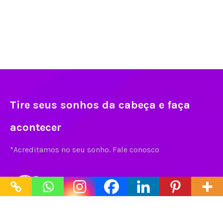
Tire seus sonhos da cabeça e faça
acontecer
*Acreditamos no seu sonho. Fale conosco