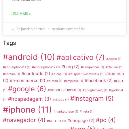
LEIA MAIS »
29 de janeiro de 2021
Nenhum comentário
Tags
#android
(10)
#aplicativo
(7)
#Apple
(1)
#blog
(2)
#appleiphone11
(1)
#appleiphone12
(1)
#campanhas
(1)
#Celular
(1)
#conteúdo
(2)
#dominio
#chrome
(1)
#dicas;
(1)
#dispositivosmoveis
(1)
(2)
#e-commerce
(2)
#facebook
(2)
#e-mail
(1)
#empresa
(1)
#FAST
#google
(6)
(1)
#GOOGLE CHROME
(1)
#googlemeet;
(1)
#gpdhost
#instagram
(5)
#hospedagem
(3)
(1)
#httpps
(1)
#iphone
(11)
#marketplace
(1)
#meta
(1)
#navegador
(4)
#pc
(4)
#onepage
(2)
#NETFLIX
(1)