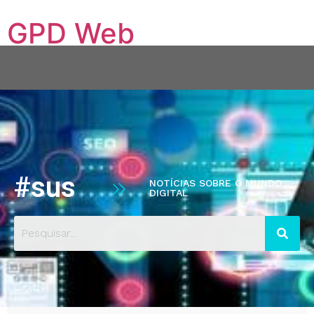
GPD Web
Conectando sua empresa ao mundo digital
Quem Somos
Serviços
Hospedagem VPS
Blog
Contato
Portfólio
#sus
NOTÍCIAS SOBRE O MUNDO
DIGITAL