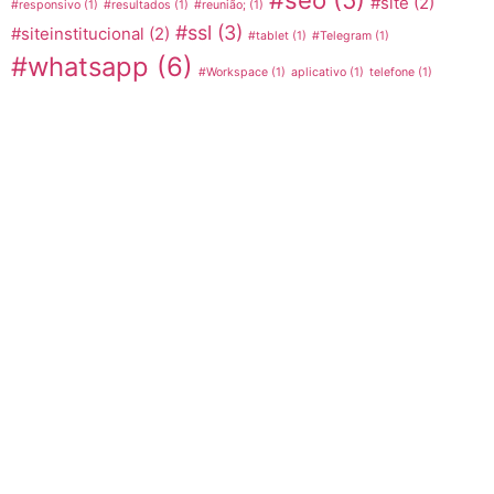
#seo
(5)
#site
(2)
#responsivo
(1)
#resultados
(1)
#reunião;
(1)
#ssl
(3)
#siteinstitucional
(2)
#tablet
(1)
#Telegram
(1)
#whatsapp
(6)
#Workspace
(1)
aplicativo
(1)
telefone
(1)