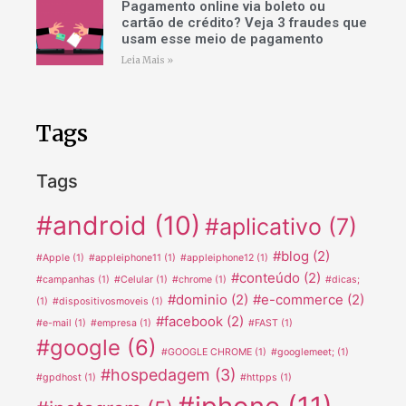
Pagamento online via boleto ou
cartão de crédito? Veja 3 fraudes que
usam esse meio de pagamento
Leia Mais »
Tags
Tags
#android
(10)
#aplicativo
(7)
#blog
(2)
#Apple
(1)
#appleiphone11
(1)
#appleiphone12
(1)
#conteúdo
(2)
#campanhas
(1)
#Celular
(1)
#chrome
(1)
#dicas;
#dominio
(2)
#e-commerce
(2)
(1)
#dispositivosmoveis
(1)
#facebook
(2)
#e-mail
(1)
#empresa
(1)
#FAST
(1)
#google
(6)
#GOOGLE CHROME
(1)
#googlemeet;
(1)
#hospedagem
(3)
#gpdhost
(1)
#httpps
(1)