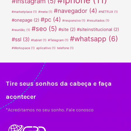
#iphone
(11)
#instagram
(5)
#navegador
(4)
#marketplace
(1)
#meta
(1)
#NETFLIX
(1)
#pc
(4)
#onepage
(2)
#responsivo
(1)
#resultados
(1)
#seo
(5)
#site
(2)
#siteinstitucional
(2)
#reunião;
(1)
#whatsapp
(6)
#ssl
(3)
#tablet
(1)
#Telegram
(1)
#Workspace
(1)
aplicativo
(1)
telefone
(1)
Tire seus sonhos da cabeça e faça
acontecer
*Acreditamos no seu sonho. Fale conosco